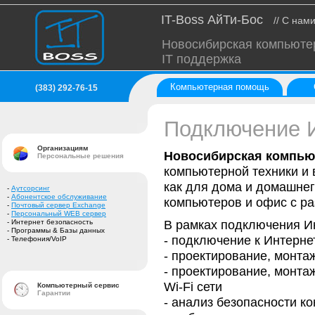
IT-Boss АйТи-Бос
// С нам
Новосибирская компьюте
IT поддержка
Компьютерная помощь
(383) 292-76-15
Подключение 
Организациям
Новосибирская компью
Персональные решения
компьютерной техники и
как для дома и домашнег
-
Аутсорсинг
-
Абонентское обслуживание
компьютеров и офис с ра
-
Почтовый сервер Exchange
-
Персональный WEB сервер
В рамках подключения И
- Интернет безопасность
- Программы & Базы данных
- подключение к Интернет
- Телефония/VoIP
- проектирование, монта
- проектирование, монта
Wi-Fi сети
Компьютерный сервис
Гарантии
- анализ безопасности 