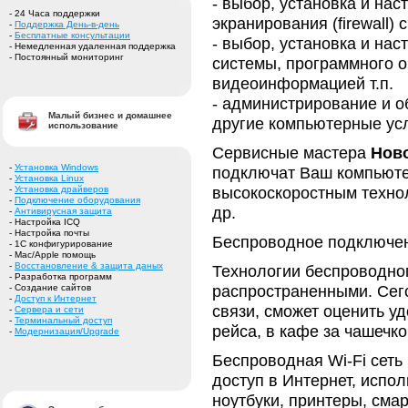
- выбор, установка и на
- 24 Часа поддержки
экранирования (firewall
-
Поддержка День-в-день
-
Бесплатные консультации
- выбор, установка и на
- Немедленная удаленная поддержка
- Постоянный мониторинг
системы, программного о
видеоинформацией т.п.
- администрирование и о
Малый бизнес и домашнее
другие компьютерные ус
использование
Сервисные мастера
Нов
-
Установка Windows
подключат Ваш компьюте
-
Установка Linux
высокоскоростным техно
-
Установка драйверов
-
Подключение оборудования
др.
-
Антивирусная защита
- Настройка ICQ
- Настройка почты
Беспроводное подключени
- 1С конфигурирование
- Mac/Apple помощь
-
Восстановление & защита даных
Технологии беспроводног
- Разработка программ
распространенными. Сег
- Создание сайтов
-
Доступ к Интернет
связи, сможет оценить уд
-
Сервера и сети
-
Терминальный доступ
рейса, в кафе за чашечк
-
Модернизация/Upgrade
Беспроводная Wi-Fi сеть
доступ в Интернет, испол
ноутбуки, принтеры, сма