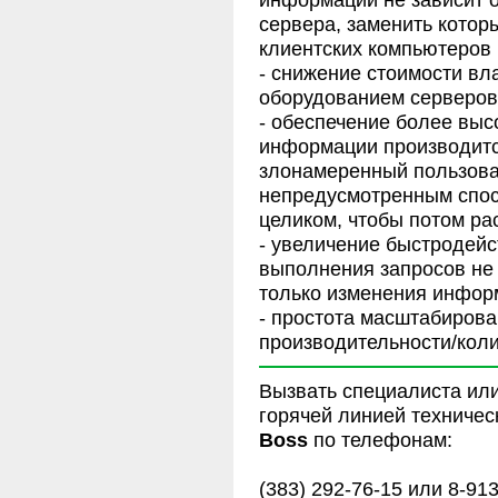
сервера, заменить котор
клиентских компьютеров
- снижение стоимости вл
оборудованием серверов
- обеспечение более высо
информации производится
злонамеренный пользова
непредусмотренным спос
целиком, чтобы потом ра
- увеличение быстродейс
выполнения запросов не 
только изменения информ
- простота масштабиров
производительности/кол
Вызвать специалиста ил
горячей линией техниче
Boss
по телефонам:
(383) 292-76-15 или 8-91