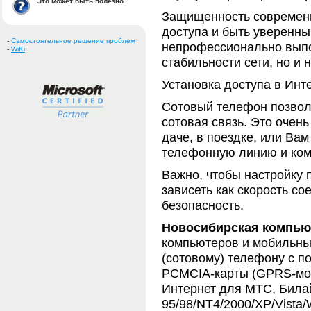
Это может быть полезно
Защищенность современн
доступа и быть уверенн
-
Самостоятельное решение проблем
непрофессионально выпол
-
WiKi
стабильности сети, но и
Установка доступа в Инт
Сотовый телефон позволя
сотовая связь. Это очень
даче, в поездке, или Вам
телефонную линию и ком
Важно, чтобы настройку
зависеть как скорость с
безопасность.
Новосибирская компью
компьютеров и мобильны
(сотовому) телефону с п
PCMCIA-карты (GPRS-мод
Интернет для МТС, Била
95/98/NT4/2000/XP/Vista/