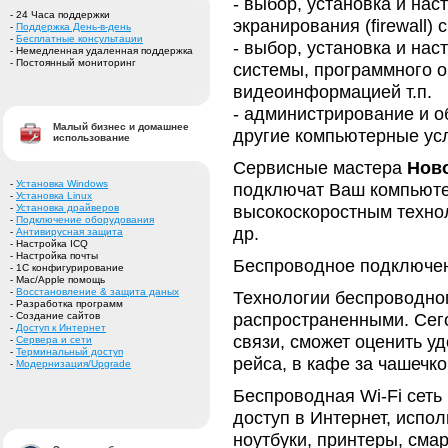
- выбор, установка и на
- 24 Часа поддержки
экранирования (firewall
-
Поддержка День-в-день
-
Бесплатные консультации
- выбор, установка и на
- Немедленная удаленная поддержка
- Постоянный мониторинг
системы, программного о
видеоинформацией т.п.
- администрирование и о
Малый бизнес и домашнее
другие компьютерные ус
использование
Сервисные мастера
Нов
-
Установка Windows
подключат Ваш компьюте
-
Установка Linux
высокоскоростным техно
-
Установка драйверов
-
Подключение оборудования
др.
-
Антивирусная защита
- Настройка ICQ
- Настройка почты
Беспроводное подключени
- 1С конфигурирование
- Mac/Apple помощь
-
Восстановление & защита даных
Технологии беспроводног
- Разработка программ
распространенными. Сег
- Создание сайтов
-
Доступ к Интернет
связи, сможет оценить уд
-
Сервера и сети
-
Терминальный доступ
рейса, в кафе за чашечк
-
Модернизация/Upgrade
Беспроводная Wi-Fi сеть
доступ в Интернет, испол
ноутбуки, принтеры, сма