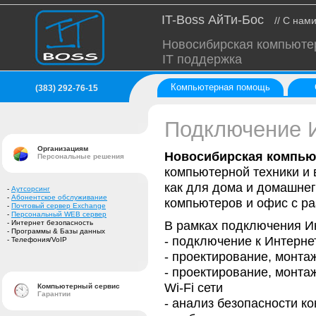
IT-Boss АйТи-Бос
// С нам
Новосибирская компьюте
IT поддержка
Компьютерная помощь
(383) 292-76-15
Подключение 
Организациям
Новосибирская компью
Персональные решения
компьютерной техники и
как для дома и домашнег
-
Аутсорсинг
-
Абонентское обслуживание
компьютеров и офис с ра
-
Почтовый сервер Exchange
-
Персональный WEB сервер
В рамках подключения И
- Интернет безопасность
- Программы & Базы данных
- подключение к Интернет
- Телефония/VoIP
- проектирование, монта
- проектирование, монта
Wi-Fi сети
Компьютерный сервис
Гарантии
- анализ безопасности 