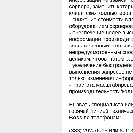
сервера, заменить котор
клиентских компьютеров
- снижение стоимости вл
оборудованием серверов
- обеспечение более высо
информации производится
злонамеренный пользова
непредусмотренным спос
целиком, чтобы потом ра
- увеличение быстродейс
выполнения запросов не 
только изменения информ
- простота масштабиров
производительности/кол
Вызвать специалиста ил
горячей линией техниче
Boss
по телефонам:
(383) 292-76-15 или 8-91