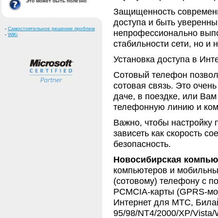
Это может быть полезно
Защищенность современн
доступа и быть уверенн
-
Самостоятельное решение проблем
непрофессионально выпол
-
WiKi
стабильности сети, но и
Установка доступа в Инт
Сотовый телефон позволя
сотовая связь. Это очень
даче, в поездке, или Вам
телефонную линию и ком
Важно, чтобы настройку
зависеть как скорость с
безопасность.
Новосибирская компью
компьютеров и мобильны
(сотовому) телефону с п
PCMCIA-карты (GPRS-мод
Интернет для МТС, Била
95/98/NT4/2000/XP/Vista/