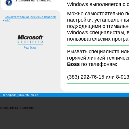
Это может быть полезно
Windows выполняется с 
Можно самостоятельно п
-
Самостоятельное решение проблем
настройки, установленны
-
WiKi
подходящими оптимально
Windows специалистам, в
пользовательских програ
Вызвать специалиста ил
горячей линией техниче
Boss
по телефонам:
(383) 292-76-15 или 8-91
Телефон: (383) 292-76-15
0.000349044799804688