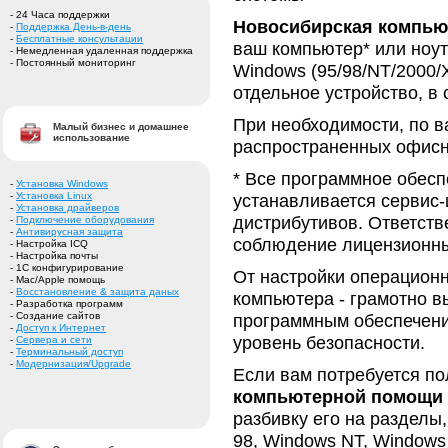
- 24 Часа поддержки
Новосибирская компью
-
Поддержка День-в-день
-
Бесплатные консультации
ваш компьютер* или ноу
- Немедленная удаленная поддержка
- Постоянный мониторинг
Windows (95/98/NT/2000/
отдельное устройство, в
При необходимости, по в
Малый бизнес и домашнее
использование
распространенных офисн
* Все программное обесп
-
Установка Windows
-
Установка Linux
устанавливается сервис
-
Установка драйверов
дистрибутивов. Ответств
-
Подключение оборудования
-
Антивирусная защита
соблюдение лицензионны
- Настройка ICQ
- Настройка почты
- 1С конфигурирование
От настройки операционн
- Mac/Apple помощь
-
Восстановление & защита даных
компьютера - грамотно в
- Разработка программ
- Создание сайтов
программным обеспечени
-
Доступ к Интернет
уровень безопасности.
-
Сервера и сети
-
Терминальный доступ
-
Модернизация/Upgrade
Если вам потребуется п
компьютерной помощи 
разбивку его на разделы
98, Windows NT, Windows