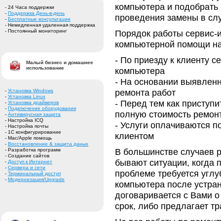
компьютера и подобрать
- 24 Часа поддержки
-
Поддержка День-в-день
проведения замены в слу
-
Бесплатные консультации
- Немедленная удаленная поддержка
- Постоянный мониторинг
Порядок работы сервис-и
компьютерной помощи на
- По приезду к клиенту 
Малый бизнес и домашнее
использование
компьютера
- На основании выявлен
ремонта работ
-
Установка Windows
-
Установка Linux
- Перед тем как приступ
-
Установка драйверов
-
Подключение оборудования
полную стоимость ремонт
-
Антивирусная защита
- Настройка ICQ
- Услуги оплачиваются п
- Настройка почты
- 1С конфигурирование
клиентом
- Mac/Apple помощь
-
Восстановление & защита даных
В большинстве случаев р
- Разработка программ
- Создание сайтов
бывают ситуации, когда 
-
Доступ к Интернет
-
Сервера и сети
проблеме требуется угл
-
Терминальный доступ
-
Модернизация/Upgrade
компьютера после устран
договаривается с Вами о
срок, либо предлагает т