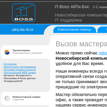
IT-Boss АйТи-Бос
// С нам
Новосибирская компьюте
IT поддержка
Компьютерная помощь
(383) 292-76-15
Вызов мастер
Организациям
Можно прямо сейчас
офо
Персональные решения
Новосибирской компью
удобное для Вас время.
-
Аутсорсинг
-
Абонентское обслуживание
-
Почтовый сервер Exchange
Наши инженеры всегда г
-
Персональный WEB сервер
оперативной связи созд
- Интернет безопасность
- Программы & Базы данных
не только принимают зво
- Телефония/VoIP
пришедшие по электронн
Мастер обязательно пере
Компьютерный сервис
офис, а также проведет 
Гарантии
нашему сервис-инженеру