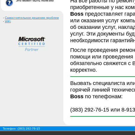
На все работы по ремонт
Это может быть полезно
приобретенные у нас к
Boss
предоставляет гаран
-
Самостоятельное решение проблем
или оказания услуг комп
-
WiKi
об оказании услуг, накл
услуг. Эти документы бу
необходимости гарантийн
После проведения ремон
помощи или проведения 
обязательно свяжется с 
корректно.
Вызвать специалиста ил
горячей линией техниче
Boss
по телефонам:
(383) 292-76-15 или 8-91
Телефон: (383) 292-76-15